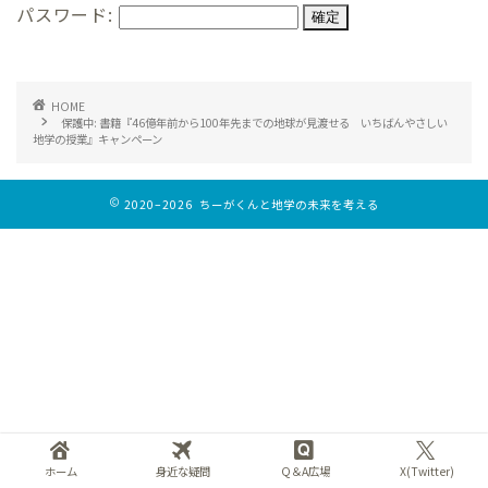
パスワード:
HOME
保護中: 書籍『46億年前から100年先までの地球が見渡せる いちばんやさしい
地学の授業』キャンペーン
2020–2026 ちーがくんと地学の未来を考える
ホーム
身近な疑問
Q＆A広場
X(Twitter)