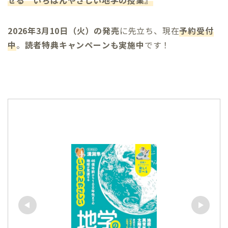
せる いちばんやさしい地学の授業』
2026年3月10日（火）の発売
に先立ち、現在
予約受付
中
。
読者特典キャンペーンも実施中
です！