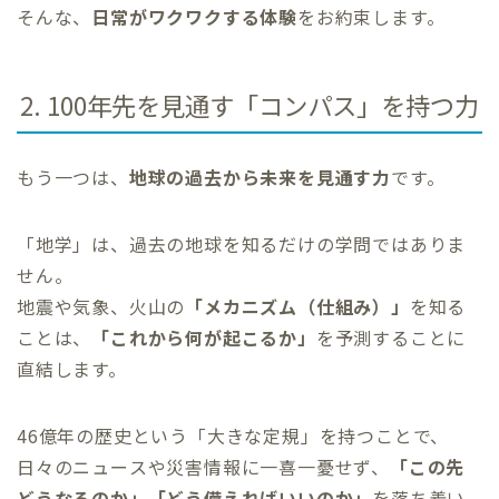
そんな、
日常がワクワクする体験
をお約束します。
2. 100年先を見通す「コンパス」を持つ力
もう一つは、
地球の過去から未来を見通す力
です。
「地学」は、過去の地球を知るだけの学問ではありま
せん。
地震や気象、火山の
「メカニズム（仕組み）」
を知る
ことは、
「これから何が起こるか」
を予測することに
直結します。
46億年の歴史という「大きな定規」を持つことで、
日々のニュースや災害情報に一喜一憂せず、
「この先
どうなるのか」「どう備えればいいのか」
を落ち着い