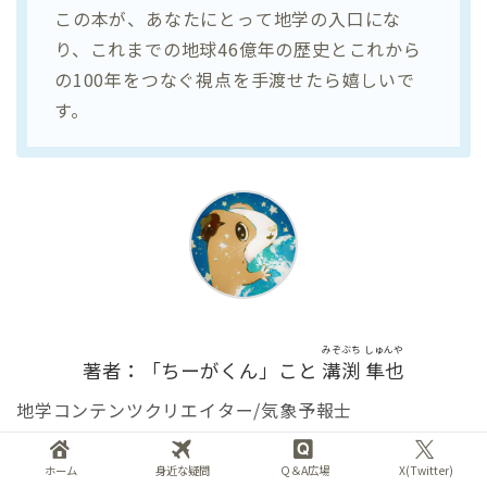
この本が、あなたにとって地学の入口にな
り、これまでの地球46億年の歴史とこれから
の100年をつなぐ視点を手渡せたら嬉しいで
す。
みぞぶち しゅんや
著者：「ちーがくん」こと
溝渕 隼也
地学コンテンツクリエイター/気象予報士
千葉大学大学院 博士後期課程在学中。高校3年で文系か
ら理系へ転向。線状降水帯などの豪雨の予測精度向上
ホーム
身近な疑問
Q＆A広場
X(Twitter)