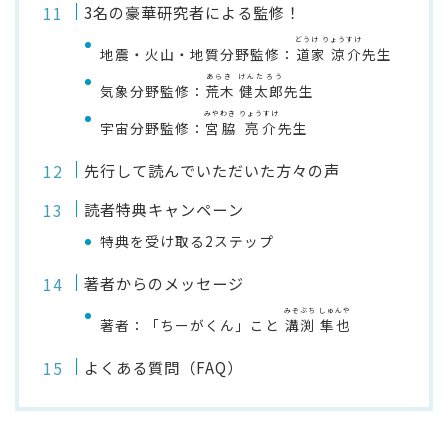
3名の豪華研究者による監修！
どうけ りょうすけ
地震・火山・地質分野監修：
道家 涼介
先生
あらき けんたろう
気象分野監修：
荒木 健太郎
先生
みやわき りょうすけ
宇宙分野監修：
宮脇 亮介
先生
先行して読んでいただいた方々の声
読者特典キャンペーン
特典を受け取る2ステップ
著者からのメッセージ
みぞぶち しゅんや
著者：「ちーがくん」こと
溝渕 隼也
よくある質問（FAQ）