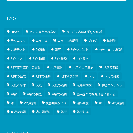
TAG
NEWS
あの災害を忘れない
ちーがくんの地学Q&A広場
テクニック
ニュース
ニュースの疑問
ブログ
体験談
共通テスト
勉強法
図解
地学スポット
地学ニュース解説
地学ネタ
地学動画
地学受験
地学教材
地学教育空洞化の実態
地学書評
地学科大学生活
地球の概観
地球の歴史
地球の活動
地球科学英語
大地
大地の疑問
大気と海洋
天気
天気の疑問
太陽系探検
学習コンテンツ
宇宙
宇宙の構造
宇宙の疑問
感染症との複合災害に備える
海
海の疑問
災害用語クイズ
理科実験
空
空の疑問
身近な疑問
過去問解説
防災
防災心理