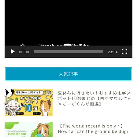
プ
レ
ー
ヤ
ー
00:00
23:54
人気記事
夏休みに行きたい！おすすめ地学ス
ポット10選まとめ【白亜マウルさん
×ちーがくんが厳選】
【The world record is only…】
How far can the ground be dug?