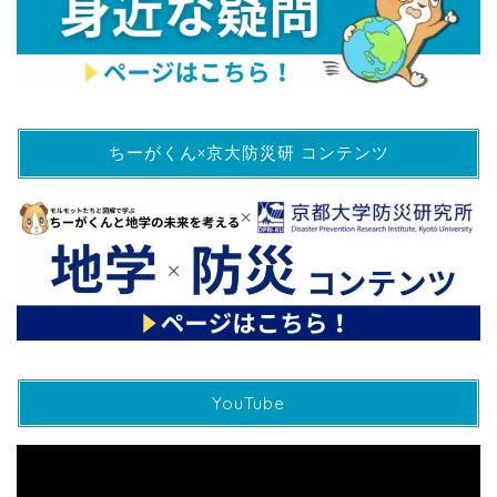
ちーがくん×京大防災研 コンテンツ
YouTube
動
画