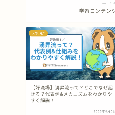
― C
学習コンテンツ / 
大気と海洋
【好漁場】湧昇流って？どこでなぜ起
きる？代表例&メカニズムをわかりや
すく解説！
2023年8月5