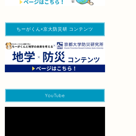
ちーがくん×京大防災研 コンテンツ
YouTube
動
画
プ
レ