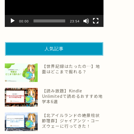
ー
ヤ
ー
00:00
23:54
人気記事
【世界記録はたったの…】地
面はどこまで掘れる？
【読み放題】Kindle
Unlimitedで読めるおすすめ地
学本6選
【北アイルランドの絶景柱状
節理群】ジャイアンツ・コー
ズウェーに行ってきた！