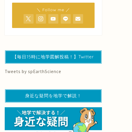
＼ Follow me ／
【毎日15時に地学図解投稿！】Twitter
Tweets by spEarthScience
身近な疑問を地学で解説！