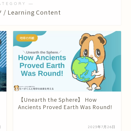
ATEGORY ―
Learning Content
地球の外観
【Unearth the Sphere】 How
Ancients Proved Earth Was Round!
日
2023年7月26日