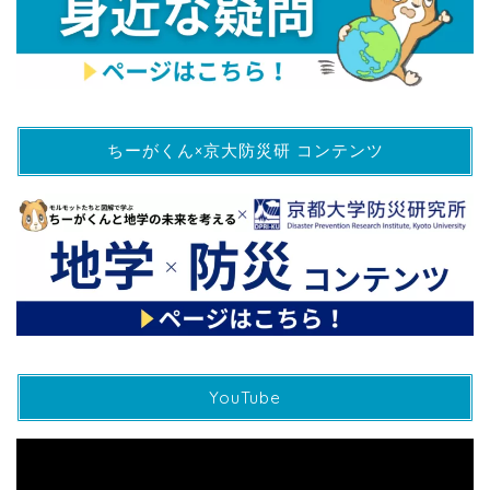
ちーがくん×京大防災研 コンテンツ
YouTube
動
画