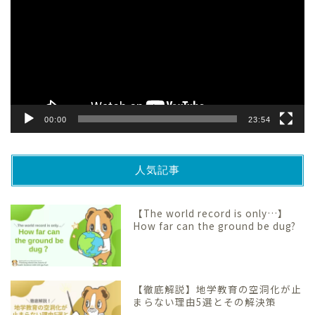
プ
レ
ー
ヤ
ー
00:00
23:54
人気記事
【The world record is only…】
How far can the ground be dug?
【徹底解説】地学教育の空洞化が止
まらない理由5選とその解決策