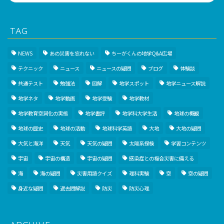
TAG
NEWS
あの災害を忘れない
ちーがくんの地学Q&A広場
テクニック
ニュース
ニュースの疑問
ブログ
体験談
共通テスト
勉強法
図解
地学スポット
地学ニュース解説
地学ネタ
地学動画
地学受験
地学教材
地学教育空洞化の実態
地学書評
地学科大学生活
地球の概観
地球の歴史
地球の活動
地球科学英語
大地
大地の疑問
大気と海洋
天気
天気の疑問
太陽系探検
学習コンテンツ
宇宙
宇宙の構造
宇宙の疑問
感染症との複合災害に備える
海
海の疑問
災害用語クイズ
理科実験
空
空の疑問
身近な疑問
過去問解説
防災
防災心理