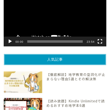
プ
レ
ー
ヤ
ー
00:00
23:54
人気記事
【徹底解説】地学教育の空洞化が止
まらない理由5選とその解決策
【読み放題】Kindle Unlimitedで読
めるおすすめ地学本6選