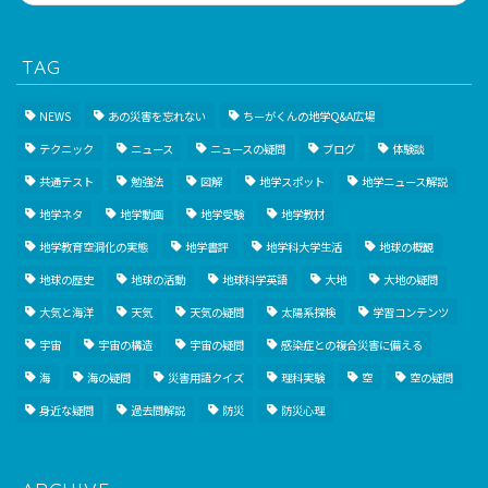
TAG
NEWS
あの災害を忘れない
ちーがくんの地学Q&A広場
テクニック
ニュース
ニュースの疑問
ブログ
体験談
共通テスト
勉強法
図解
地学スポット
地学ニュース解説
地学ネタ
地学動画
地学受験
地学教材
地学教育空洞化の実態
地学書評
地学科大学生活
地球の概観
地球の歴史
地球の活動
地球科学英語
大地
大地の疑問
大気と海洋
天気
天気の疑問
太陽系探検
学習コンテンツ
宇宙
宇宙の構造
宇宙の疑問
感染症との複合災害に備える
海
海の疑問
災害用語クイズ
理科実験
空
空の疑問
身近な疑問
過去問解説
防災
防災心理