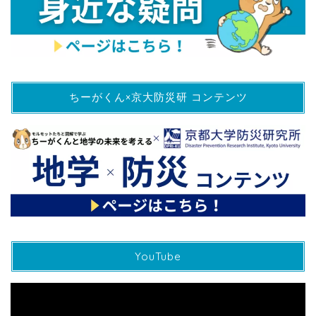
ちーがくん×京大防災研 コンテンツ
YouTube
動
画