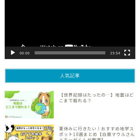
プ
レ
ー
ヤ
ー
00:00
23:54
人気記事
【世界記録はたったの…】地面はど
こまで掘れる？
夏休みに行きたい！おすすめ地学ス
ポット10選まとめ【白亜マウルさん
×ちーがくんが厳選】