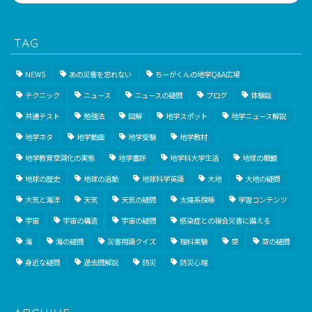
TAG
NEWS
あの災害を忘れない
ちーがくんの地学Q&A広場
テクニック
ニュース
ニュースの疑問
ブログ
体験談
共通テスト
勉強法
図解
地学スポット
地学ニュース解説
地学ネタ
地学動画
地学受験
地学教材
地学教育空洞化の実態
地学書評
地学科大学生活
地球の概観
地球の歴史
地球の活動
地球科学英語
大地
大地の疑問
大気と海洋
天気
天気の疑問
太陽系探検
学習コンテンツ
宇宙
宇宙の構造
宇宙の疑問
感染症との複合災害に備える
海
海の疑問
災害用語クイズ
理科実験
空
空の疑問
身近な疑問
過去問解説
防災
防災心理