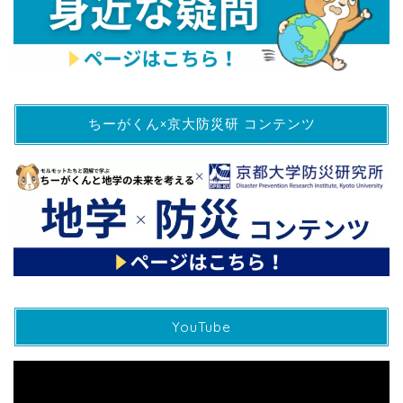
ちーがくん×京大防災研 コンテンツ
YouTube
動
画