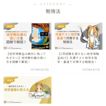
― CATEGORY ―
勉強法
勉強法
勉強法
【地学受験生は絶対に知って
【2次試験を受けない地学受験
おきたい】地学教科書の使い
生向け】共通テスト地学を独
方を図解で解説！
学・最速で対策する勉強法！
2023年6月25日
2023年6月11日
勉強法