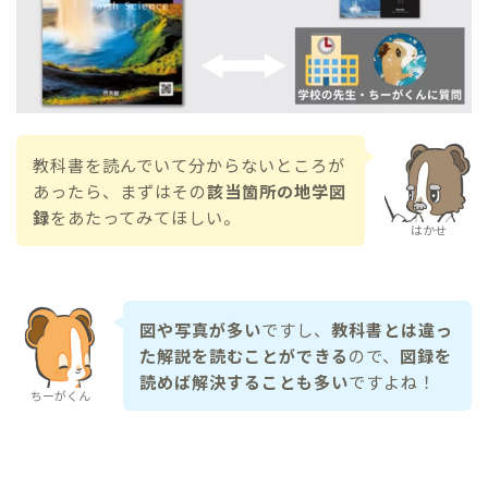
教科書を読んでいて分からないところが
あったら、まずはその
該当箇所の地学図
録
をあたってみてほしい。
はかせ
図や写真が多い
ですし、
教科書とは違っ
た解説を読むことができる
ので、
図録を
読めば解決することも多い
ですよね！
ちーがくん