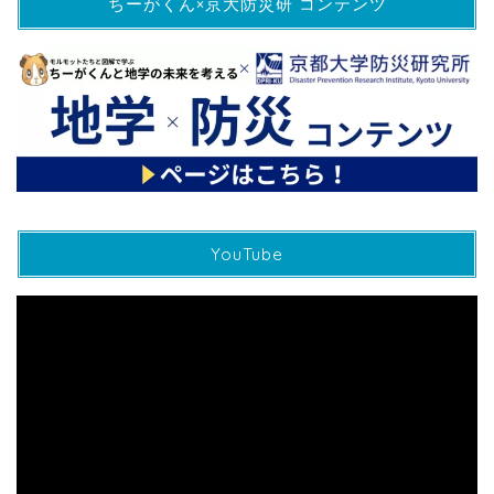
ちーがくん×京大防災研 コンテンツ
YouTube
動
画
プ
レ
ー
ヤ
ー