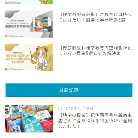
【地学選択者必携】これだけは持っ
ておきたい！厳選地学参考書5選
【徹底解説】地学教育の空洞化が止
まらない理由5選とその解決策
最新記事
2026年3月26日
【地学の授業】紀伊國屋書店新宿本
店さんに愛あふれる特製POPが登場
しました！