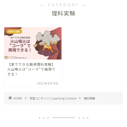
― CATEGORY ―
理科実験
地球の活動
【家でできる簡単理科実験】
火山噴火は"コーラ"で再現で
きる！
2022年4月19日
HOME
学習コンテンツ / Learning Content
理科実験