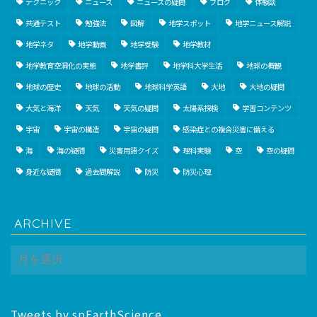
テクニック
ニュース
ニュースの疑問
ブログ
体験談
共通テスト
勉強法
図解
地学スポット
地学ニュース解説
地学ネタ
地学動画
地学受験
地学教材
地学教育空洞化の実態
地学書評
地学科大学生活
地球の概観
地球の歴史
地球の活動
地球科学英語
大地
大地の疑問
大気と海洋
天気
天気の疑問
太陽系探検
学習コンテンツ
宇宙
宇宙の構造
宇宙の疑問
感染症との複合災害に備える
海
海の疑問
災害用語クイズ
理科実験
空
空の疑問
身近な疑問
過去問解説
防災
防災心理
ARCHIVE
ARCHIVE
Tweets by spEarthScience