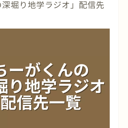
んの深堀り地学ラジオ」配信先