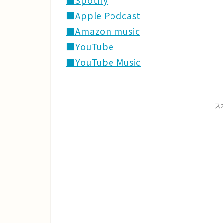
■Spotify
■Apple Podcast
■Amazon music
■YouTube
■YouTube Music
ス