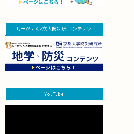
ちーがくん×京大防災研 コンテンツ
YouTube
動
画
プ
レ