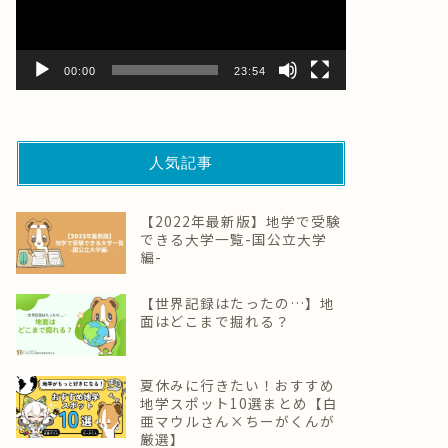
ー
ヤ
ー
00:00
23:54
人気記事
【2022年最新版】地学で受験
できる大学一覧-国公立大学
編-
【世界記録はたったの…】地
面はどこまで掘れる？
夏休みに行きたい！おすすめ
地学スポット10選まとめ【白
亜マウルさん×ちーがくんが
厳選】