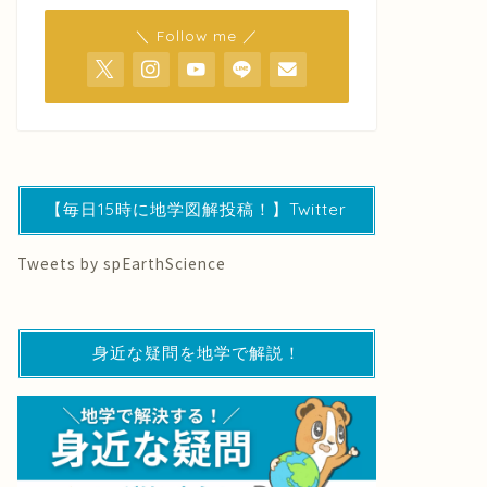
＼ Follow me ／
【毎日15時に地学図解投稿！】Twitter
Tweets by spEarthScience
身近な疑問を地学で解説！