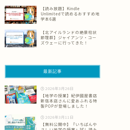
【読み放題】Kindle
Unlimitedで読めるおすすめ地
学本6選
【北アイルランドの絶景柱状
節理群】ジャイアンツ・コー
ズウェーに行ってきた！
最新記事
2026年3月26日
【地学の授業】紀伊國屋書店
新宿本店さんに愛あふれる特
製POPが登場しました！
2026年3月11日
【無料公開中】『いちばんや
さしい地学の授業』試し読み