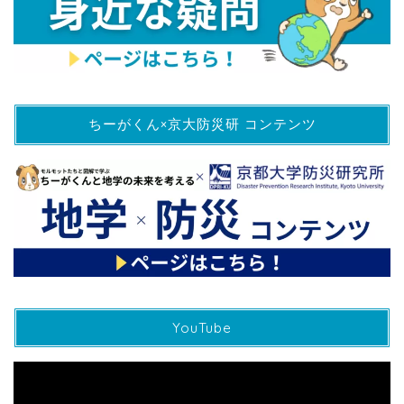
ちーがくん×京大防災研 コンテンツ
YouTube
動
画