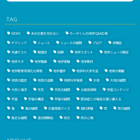
TAG
NEWS
あの災害を忘れない
ちーがくんの地学Q&A広場
テクニック
ニュース
ニュースの疑問
ブログ
体験談
共通テスト
勉強法
図解
地学スポット
地学ニュース解説
地学ネタ
地学動画
地学受験
地学教材
地学教育空洞化の実態
地学書評
地学科大学生活
地球の概観
地球の歴史
地球の活動
地球科学英語
大地
大地の疑問
大気と海洋
天気
天気の疑問
太陽系探検
学習コンテンツ
宇宙
宇宙の構造
宇宙の疑問
感染症との複合災害に備える
海
海の疑問
災害用語クイズ
理科実験
空
空の疑問
身近な疑問
過去問解説
防災
防災心理