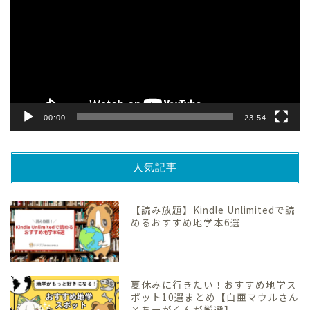
プ
レ
ー
ヤ
ー
00:00
23:54
人気記事
【読み放題】Kindle Unlimitedで読
めるおすすめ地学本6選
夏休みに行きたい！おすすめ地学ス
ポット10選まとめ【白亜マウルさん
×ちーがくんが厳選】