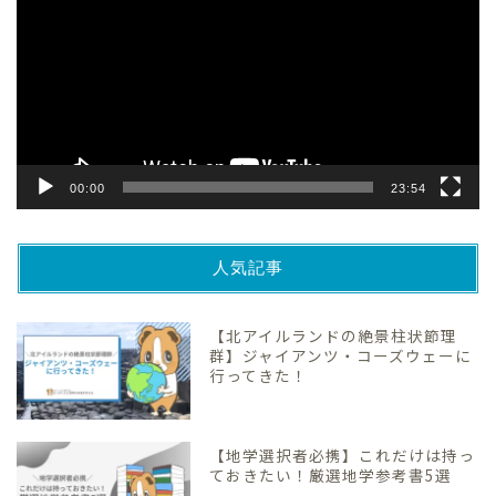
プ
レ
ー
ヤ
ー
00:00
23:54
人気記事
【北アイルランドの絶景柱状節理
群】ジャイアンツ・コーズウェーに
行ってきた！
【地学選択者必携】これだけは持っ
ておきたい！厳選地学参考書5選