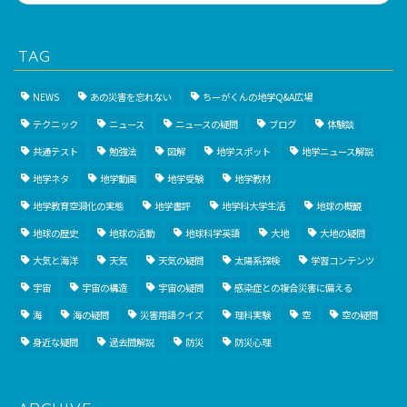
TAG
NEWS
あの災害を忘れない
ちーがくんの地学Q&A広場
テクニック
ニュース
ニュースの疑問
ブログ
体験談
共通テスト
勉強法
図解
地学スポット
地学ニュース解説
地学ネタ
地学動画
地学受験
地学教材
地学教育空洞化の実態
地学書評
地学科大学生活
地球の概観
地球の歴史
地球の活動
地球科学英語
大地
大地の疑問
大気と海洋
天気
天気の疑問
太陽系探検
学習コンテンツ
宇宙
宇宙の構造
宇宙の疑問
感染症との複合災害に備える
海
海の疑問
災害用語クイズ
理科実験
空
空の疑問
身近な疑問
過去問解説
防災
防災心理