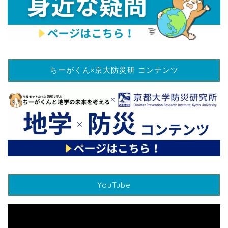
ちーがくん×京大防災研 コンテンツ
YouTube
動
画