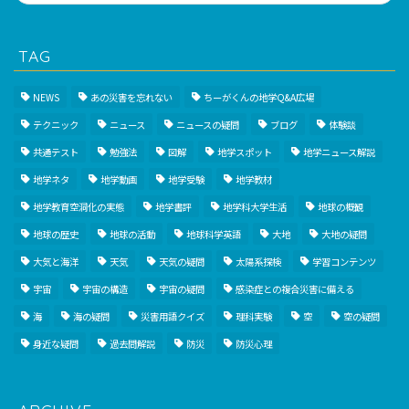
TAG
NEWS
あの災害を忘れない
ちーがくんの地学Q&A広場
テクニック
ニュース
ニュースの疑問
ブログ
体験談
共通テスト
勉強法
図解
地学スポット
地学ニュース解説
地学ネタ
地学動画
地学受験
地学教材
地学教育空洞化の実態
地学書評
地学科大学生活
地球の概観
地球の歴史
地球の活動
地球科学英語
大地
大地の疑問
大気と海洋
天気
天気の疑問
太陽系探検
学習コンテンツ
宇宙
宇宙の構造
宇宙の疑問
感染症との複合災害に備える
海
海の疑問
災害用語クイズ
理科実験
空
空の疑問
身近な疑問
過去問解説
防災
防災心理