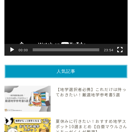
プ
レ
ー
ヤ
ー
00:00
23:54
人気記事
【地学選択者必携】これだけは持っ
ておきたい！厳選地学参考書5選
夏休みに行きたい！おすすめ地学ス
ポット10選まとめ【白亜マウルさん
×ちーがくんが厳選】