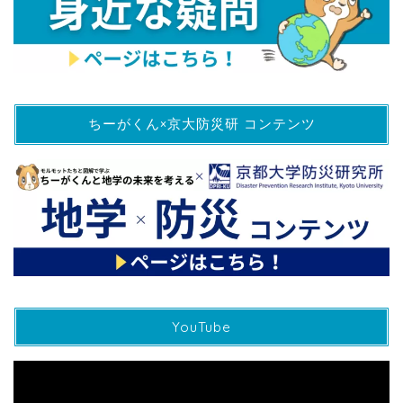
ちーがくん×京大防災研 コンテンツ
YouTube
動
画