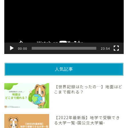
プ
レ
ー
ヤ
ー
00:00
23:54
人気記事
【世界記録はたったの…】地面はど
こまで掘れる？
【2022年最新版】地学で受験でき
る大学一覧-国公立大学編-