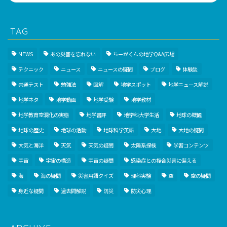
TAG
NEWS
あの災害を忘れない
ちーがくんの地学Q&A広場
テクニック
ニュース
ニュースの疑問
ブログ
体験談
共通テスト
勉強法
図解
地学スポット
地学ニュース解説
地学ネタ
地学動画
地学受験
地学教材
地学教育空洞化の実態
地学書評
地学科大学生活
地球の概観
地球の歴史
地球の活動
地球科学英語
大地
大地の疑問
大気と海洋
天気
天気の疑問
太陽系探検
学習コンテンツ
宇宙
宇宙の構造
宇宙の疑問
感染症との複合災害に備える
海
海の疑問
災害用語クイズ
理科実験
空
空の疑問
身近な疑問
過去問解説
防災
防災心理