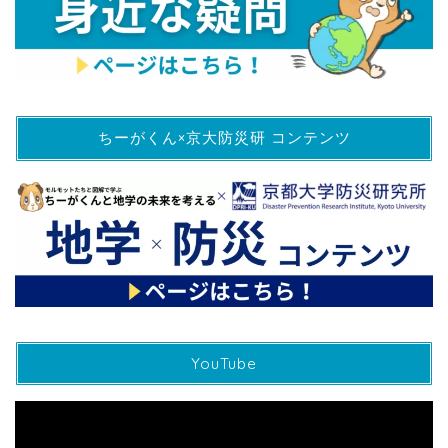
ちーがくん×京大防災研 コンテンツ
YouTube
動
画