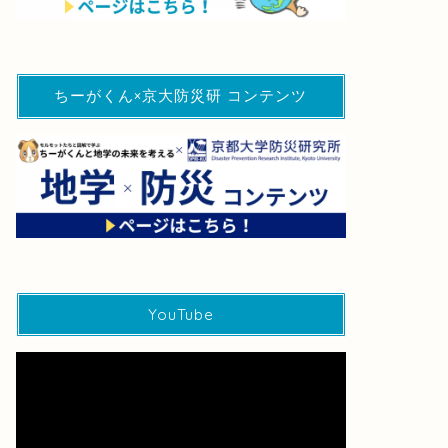
ちーがくん×京大防災研 コンテンツ
YouTube
動
画
プ
レ