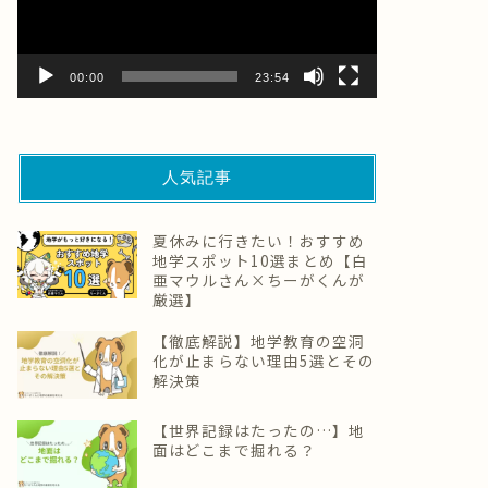
ー
ヤ
ー
00:00
23:54
人気記事
夏休みに行きたい！おすすめ
地学スポット10選まとめ【白
亜マウルさん×ちーがくんが
厳選】
【徹底解説】地学教育の空洞
化が止まらない理由5選とその
解決策
【世界記録はたったの…】地
面はどこまで掘れる？