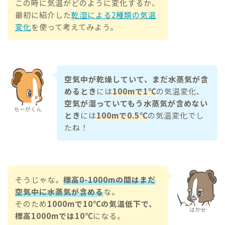
この時に気温がどのように変化するか、
最初に紹介した
乾湿による2種類の気温
変化
を使って考えてみよう。
空気中が乾燥していて、まだ水蒸気が含
めるとき
には
100mで1℃
の気温変化、
空気が湿っていてもう水蒸気が含めない
ちーがくん
とき
には
100mで0.5℃
の気温変化でし
たね！
そうじゃな。
標高0-1000mの間はまだ
空気中に水蒸気が含める
な。
そのため
1000mで10℃の気温低下で、
はかせ
標高1000mでは10℃
になる。