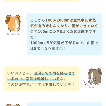
ここから
1000-2000mは空気中に水蒸
気が含みきれなくなり、雲ができていく
ので
100mにつき0.5℃の気温低下
です
ちーがくん
ね！
1000mで5℃気温が下がるので、山頂で
は5℃
になりますね！
いい調子じゃ。
山頂までで雨を降らせて
いるので、空気は乾燥している
な。
この乾燥空気が今度は
下降していく
ぞ！
はかせ