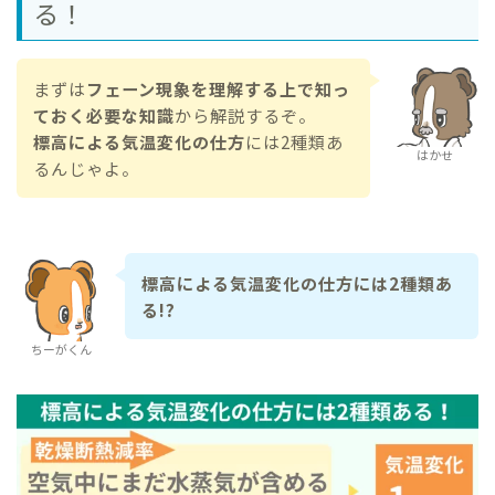
る！
まずは
フェーン現象を理解する上で知っ
ておく必要な知識
から解説するぞ。
標高による気温変化の仕方
には2種類あ
はかせ
るんじゃよ。
標高による気温変化の仕方には2種類あ
る!?
ちーがくん