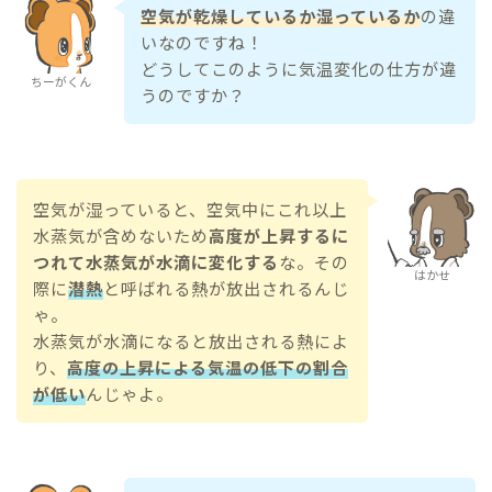
空気が乾燥しているか湿っているか
の違
いなのですね！
どうしてこのように気温変化の仕方が違
ちーがくん
うのですか？
空気が湿っていると、空気中にこれ以上
水蒸気が含めないため
高度が上昇するに
つれて水蒸気が水滴に変化する
な。その
はかせ
際に
潜熱
と呼ばれる熱が放出されるんじ
ゃ。
水蒸気が水滴になると放出される熱によ
り、
高度の上昇による気温の低下の割合
が低い
んじゃよ。