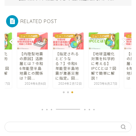
RELATED POST
問
ニュースの疑問
ニュースの疑問
ニュースの疑問
ニュー
暖化
【内陸型地震
【指定される
【地球温暖化
【内
学的
の原因】活断
とどうな
対策を科学的
の原
】
層とは？令和
る？】令和6
に考える】
層と
は？図
6年能登半島
年能登半島地
IPCCとは？図
6年
に解
地震との関係
震が激甚災害
解で簡単に解
地震
は？図...
に指定。図...
説！
は？図
6月27日
2024年6月6日
2024年2月12日
2023年6月27日
2