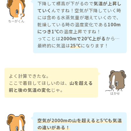
下降して標高が下がるので
気温が上昇し
ていく
んですね！空気が下降していく時
には含める水蒸気量が増えていくので、
ちーがくん
乾燥している時の温度変化である
100m
につき1℃
の温度上昇ですね！
ってことは
2000mで20℃上がる
から…
最終的に気温は
25℃
になります！
よく計算できたな。
ここで着目してほしいのは、
山を超える
前と後の気温の変化
じゃ。
はかせ
空気が2000mの山を超えると5℃も気温
の違いがある！