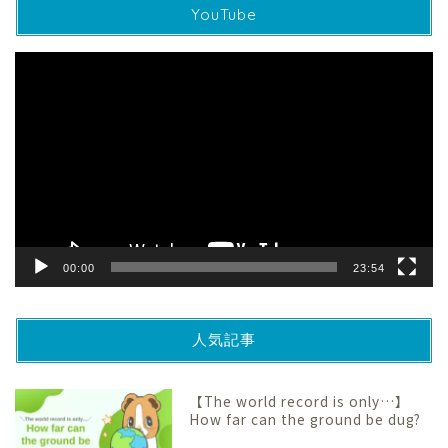
YouTube
動
画
プ
レ
ー
ヤ
ー
00:00
23:54
人気記事
【The world record is only…】
How far can the ground be dug?