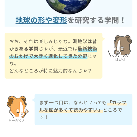
おお、それは楽しみじゃな。
測地学は昔
からある学問
じゃが、最近では
最新技術
のおかげで大きく進化してきた分野
じゃ
はかせ
な。
どんなところが特に魅力的なんじゃ？
まず一つ目は、なんといっても
「カラフ
ルな図が多くて読みやすい」
ところで
す！
ちーがくん