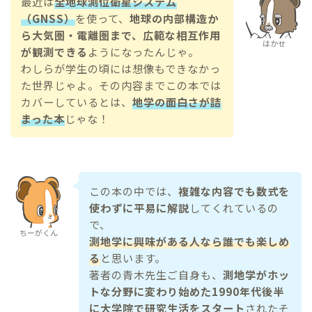
最近は
全地球測位衛星システム
（GNSS）
を使って、
地球の内部構造か
ら大気圏・電離圏まで、広範な相互作用
はかせ
が観測できる
ようになったんじゃ。
わしらが学生の頃には想像もできなかっ
た世界じゃよ。その内容までこの本では
カバーしているとは、
地学の面白さが詰
まった本
じゃな！
この本の中では、
複雑な内容でも数式を
使わずに平易に解説
してくれているの
で、
ちーがくん
測地学に興味がある人なら誰でも楽しめ
る
と思います。
著者の青木先生ご自身も、
測地学がホッ
トな分野に変わり始めた1990年代後半
に大学院で研究生活をスタート
されたそ