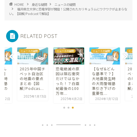
HOME
身近な疑問
ニュースの疑問
福井県立大学に恐竜学部が開設！公開されたカリキュラムにワクワクが止まらな
い。【図解/Podcastで解説】
RELATED POST
問
ニュースの疑問
ニュースの疑問
ニュースの疑問
ニュー
どん
2025年中国チ
恐竜絶滅の原
【なぜ&どん
20
？】
ベット自治区
因は隕石衝突
な基準で？】
ベッ
生時
の地震の要点
だけではなか
大地震発生時
の地
報基
まとめ【図
った！？白亜
の大雨警報基
まと
げの
解/Podcas...
紀最後の100
準引き下げの
解/Po
万年...
重要性...
2025年1月13日
20
1月12日
2025年4月2日
2024年1月12日