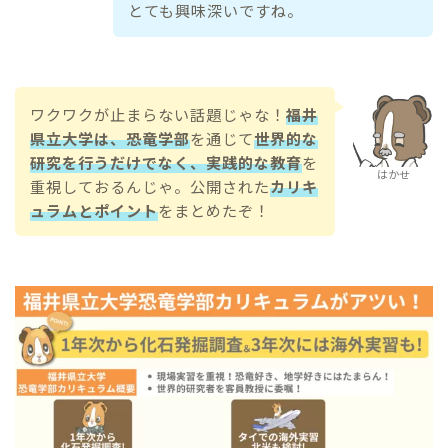
とても興味深いですね。
ワクワクが止まらない話題じゃな！
福井
県立大学は、恐竜学部
を通じて
世界的な
研究を行うだけでなく、実践的な教育
を
はかせ
重視しておるんじゃ。公開された
カリキ
ュラムとポイント
をまとめたぞ！