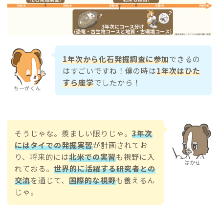
1年次から化石発掘調査に参加
できるの
はすごいですね！僕の時は
1年次はひた
すら座学
でしたから！
ちーがくん
そうじゃな。羨ましい限りじゃ。
3年次
にはタイでの発掘実習
が計画されてお
り、将来的には
北米での実習
も視野に入
はかせ
れておる。
世界的に活躍する研究者との
交流
を通じて、
国際的な視野
も養えるん
じゃ。