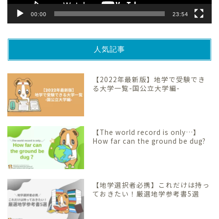
00:00
23:54
人気記事
【2022年最新版】地学で受験でき
る大学一覧-国公立大学編-
【The world record is only…】
How far can the ground be dug?
【地学選択者必携】これだけは持っ
ておきたい！厳選地学参考書5選