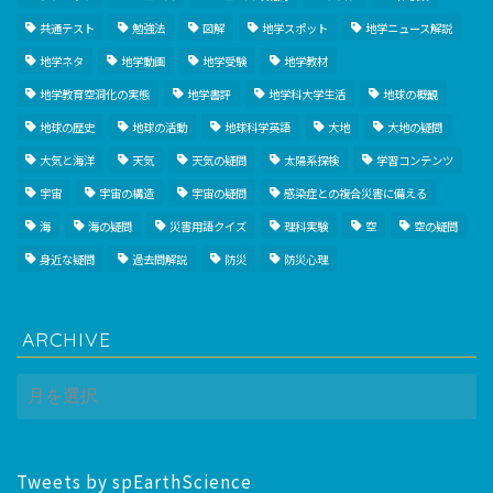
共通テスト
勉強法
図解
地学スポット
地学ニュース解説
地学ネタ
地学動画
地学受験
地学教材
地学教育空洞化の実態
地学書評
地学科大学生活
地球の概観
地球の歴史
地球の活動
地球科学英語
大地
大地の疑問
大気と海洋
天気
天気の疑問
太陽系探検
学習コンテンツ
宇宙
宇宙の構造
宇宙の疑問
感染症との複合災害に備える
海
海の疑問
災害用語クイズ
理科実験
空
空の疑問
身近な疑問
過去問解説
防災
防災心理
ARCHIVE
ARCHIVE
Tweets by spEarthScience