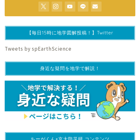
【毎日15時に地学図解投稿！】Twitter
Tweets by spEarthScience
身近な疑問を地学で解説！
ちーがくん×京大防災研 コンテンツ