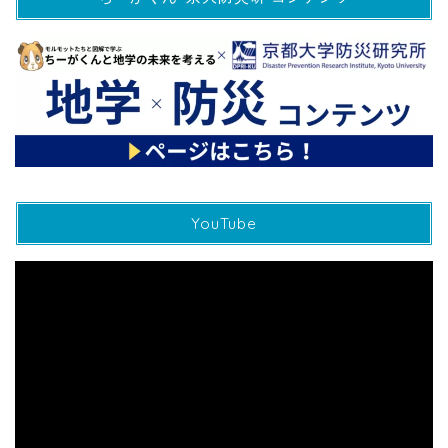
YouTube
動
画
プ
レ
ー
ヤ
ー