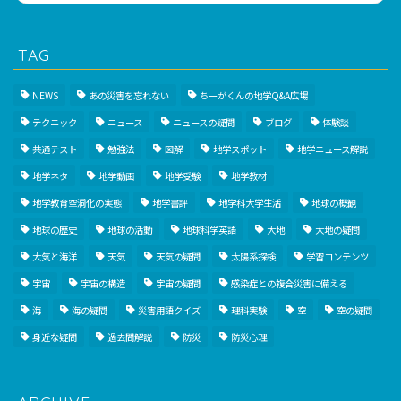
TAG
NEWS
あの災害を忘れない
ちーがくんの地学Q&A広場
テクニック
ニュース
ニュースの疑問
ブログ
体験談
共通テスト
勉強法
図解
地学スポット
地学ニュース解説
地学ネタ
地学動画
地学受験
地学教材
地学教育空洞化の実態
地学書評
地学科大学生活
地球の概観
地球の歴史
地球の活動
地球科学英語
大地
大地の疑問
大気と海洋
天気
天気の疑問
太陽系探検
学習コンテンツ
宇宙
宇宙の構造
宇宙の疑問
感染症との複合災害に備える
海
海の疑問
災害用語クイズ
理科実験
空
空の疑問
身近な疑問
過去問解説
防災
防災心理