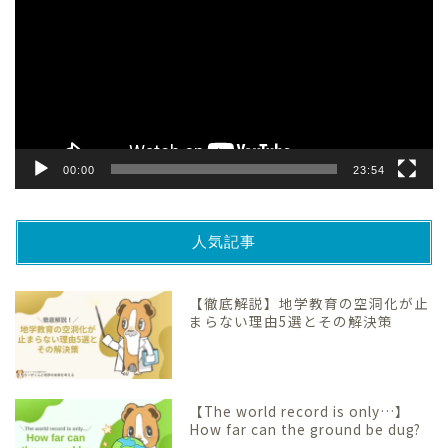
プ
レ
ー
ヤ
ー
00:00
23:54
人気記事
【徹底解説】地学教育の空洞化が止
まらない理由5選とその解決策
【The world record is only…】
How far can the ground be dug?