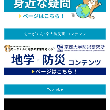
ちーがくん×京大防災研 コンテンツ
YouTube
動
画