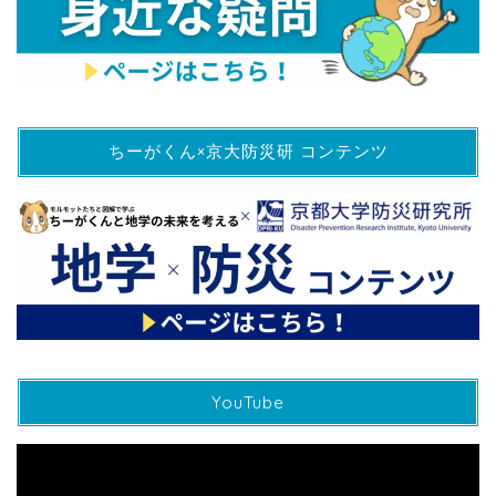
ちーがくん×京大防災研 コンテンツ
YouTube
動
画