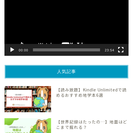
プ
レ
ー
ヤ
ー
00:00
23:54
人気記事
【読み放題】Kindle Unlimitedで読
めるおすすめ地学本6選
【世界記録はたったの…】地面はど
こまで掘れる？