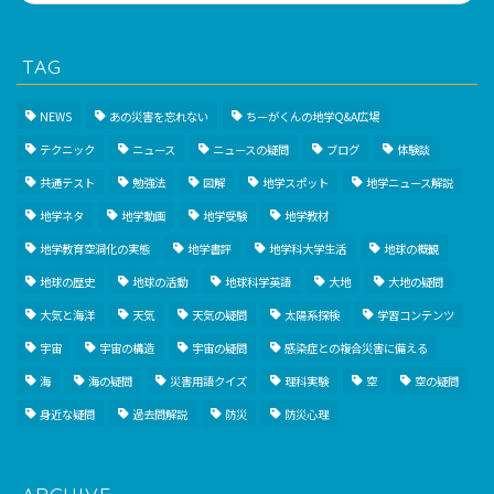
TAG
NEWS
あの災害を忘れない
ちーがくんの地学Q&A広場
テクニック
ニュース
ニュースの疑問
ブログ
体験談
共通テスト
勉強法
図解
地学スポット
地学ニュース解説
地学ネタ
地学動画
地学受験
地学教材
地学教育空洞化の実態
地学書評
地学科大学生活
地球の概観
地球の歴史
地球の活動
地球科学英語
大地
大地の疑問
大気と海洋
天気
天気の疑問
太陽系探検
学習コンテンツ
宇宙
宇宙の構造
宇宙の疑問
感染症との複合災害に備える
海
海の疑問
災害用語クイズ
理科実験
空
空の疑問
身近な疑問
過去問解説
防災
防災心理