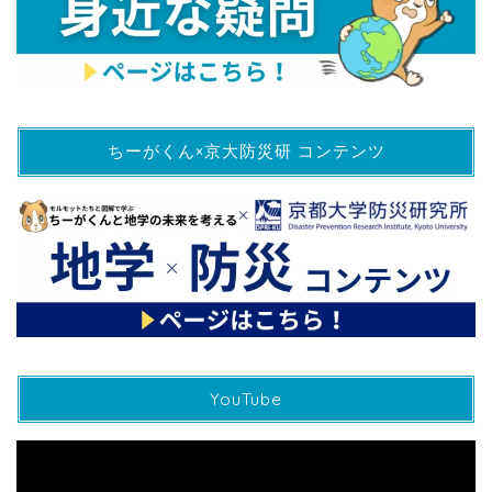
ちーがくん×京大防災研 コンテンツ
YouTube
動
画