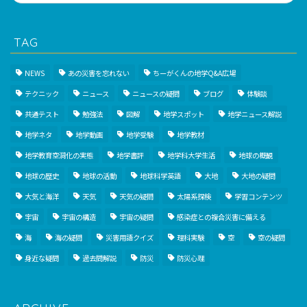
TAG
NEWS
あの災害を忘れない
ちーがくんの地学Q&A広場
テクニック
ニュース
ニュースの疑問
ブログ
体験談
共通テスト
勉強法
図解
地学スポット
地学ニュース解説
地学ネタ
地学動画
地学受験
地学教材
地学教育空洞化の実態
地学書評
地学科大学生活
地球の概観
地球の歴史
地球の活動
地球科学英語
大地
大地の疑問
大気と海洋
天気
天気の疑問
太陽系探検
学習コンテンツ
宇宙
宇宙の構造
宇宙の疑問
感染症との複合災害に備える
海
海の疑問
災害用語クイズ
理科実験
空
空の疑問
身近な疑問
過去問解説
防災
防災心理