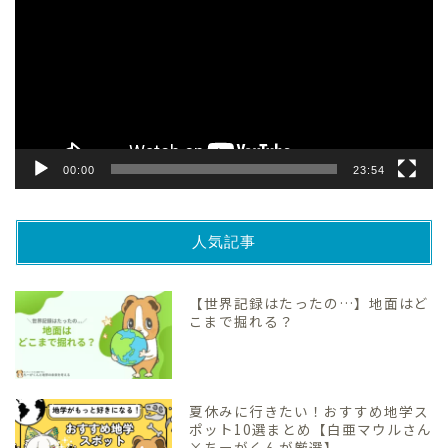
プ
レ
ー
ヤ
ー
00:00
23:54
人気記事
【世界記録はたったの…】地面はど
こまで掘れる？
夏休みに行きたい！おすすめ地学ス
ポット10選まとめ【白亜マウルさん
×ちーがくんが厳選】