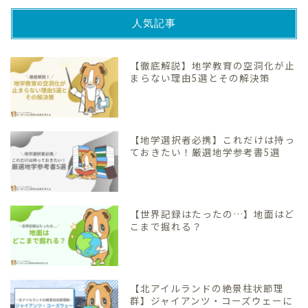
人気記事
【徹底解説】地学教育の空洞化が止
まらない理由5選とその解決策
【地学選択者必携】これだけは持っ
ておきたい！厳選地学参考書5選
【世界記録はたったの…】地面はど
こまで掘れる？
【北アイルランドの絶景柱状節理
群】ジャイアンツ・コーズウェーに