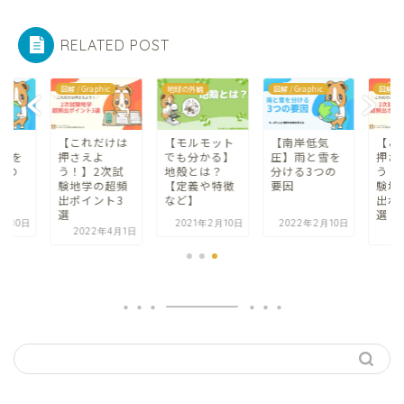
RELATED POST
ic
図解 / Graphic
地球の外観
図解 / Graphic
図解 / 
気
【これだけは
【モルモット
【南岸低気
【こ
雪を
押さえよ
でも分かる】
圧】雨と雪を
押さ
つの
う！】2次試
地殻とは？
分ける3つの
う！
験地学の超頻
【定義や特徴
要因
験地
出ポイント3
など】
出ポ
選
選
2月10日
2021年2月10日
2022年2月10日
2022年4月1日
2