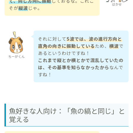
て、同じ方向に振動
しておるな。これこ
はかせ
そが
縦波
じゃ。
それに対して
S波では、波の進行方向と
直角の向きに振動している
ため、
横波
で
あるというわけですね！
ちーがくん
これまで縦とか横とかで混乱していたの
は、その基準を知らなかったから
なんで
すね！
魚好きな人向け：「魚の縞と同じ」と
覚える