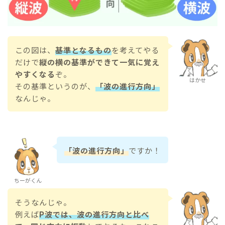
この図は、
基準となるもの
を考えてやる
だけで
縦の横の基準ができて一気に覚え
やすくなる
ぞ。
はかせ
その基準というのが、
「波の進行方向」
なんじゃ。
「波の進行方向」
ですか！
ちーがくん
そうなんじゃ。
例えば
P波では、波の進行方向と比べ