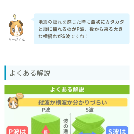
地震の揺れを感じた時に
最初にカタカタ
と縦に揺れるのがP波
、
後から来る大き
な横揺れがS波
ですね！
ちーがくん
よくある解説