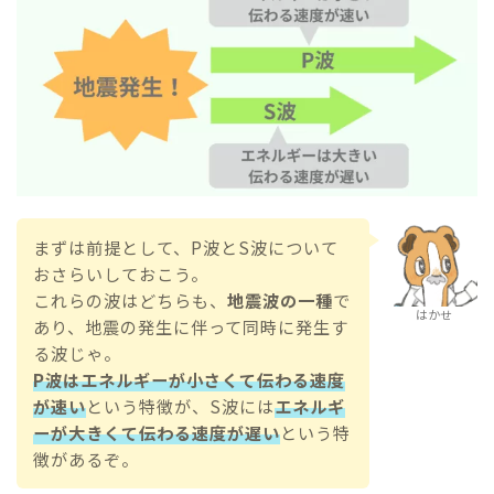
まずは前提として、P波とS波について
おさらいしておこう。
これらの波はどちらも、
地震波の一種
で
はかせ
あり、地震の発生に伴って同時に発生す
る波じゃ。
P波はエネルギーが小さくて伝わる速度
が速い
という特徴が、S波には
エネルギ
ーが大きくて伝わる速度が遅い
という特
徴があるぞ。