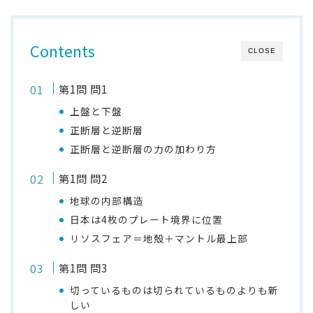
Contents
CLOSE
第1問 問1
上盤と下盤
正断層と逆断層
正断層と逆断層の力の加わり方
第1問 問2
地球の内部構造
日本は4枚のプレート境界に位置
リソスフェア＝地殻＋マントル最上部
第1問 問3
切っているものは切られているものよりも新
しい