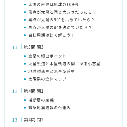
太陽の直径は地球の109倍
黒点が太陽と同じ大きさだったら？
黒点が太陽の90°を占めていたら？
黒点が太陽の8°を占めていたら？
自転周期は比で解こう！
第3問 問3
金星の頻出ポイント
火星軌道と木星軌道の間にある小惑星
地球型惑星と木星型惑星
太陽系の全体マップ
第4問 問1
活断層の定義
緊急地震速報の仕組み
第4問 問2