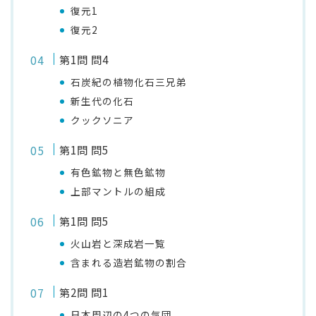
復元1
復元2
第1問 問4
石炭紀の植物化石三兄弟
新生代の化石
クックソニア
第1問 問5
有色鉱物と無色鉱物
上部マントルの組成
第1問 問5
火山岩と深成岩一覧
含まれる造岩鉱物の割合
第2問 問1
日本周辺の4つの気団