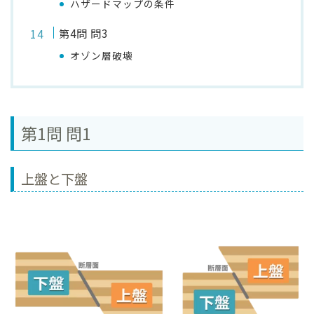
ハザードマップの条件
第4問 問3
オゾン層破壊
第1問 問1
上盤と下盤