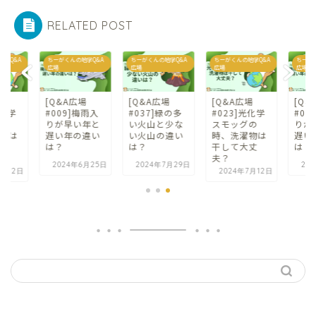
RELATED POST
地学Q&A
ちーがくんの地学Q&A
ちーがくんの地学Q&A
ちーがくんの地学Q&A
ちーが
広場
広場
広場
広場
場
[Q&A広場
[Q&A広場
[Q&A広場
[Q&
梅雨入
#037]緑の多
#023]光化学
#009]梅雨入
#03
年と
い火山と少な
スモッグの
りが早い年と
い火
違い
い火山の違い
時、洗濯物は
遅い年の違い
い火
は？
干して大丈
は？
は？
夫？
6月25日
2024年7月29日
2024年6月25日
20
2024年7月12日