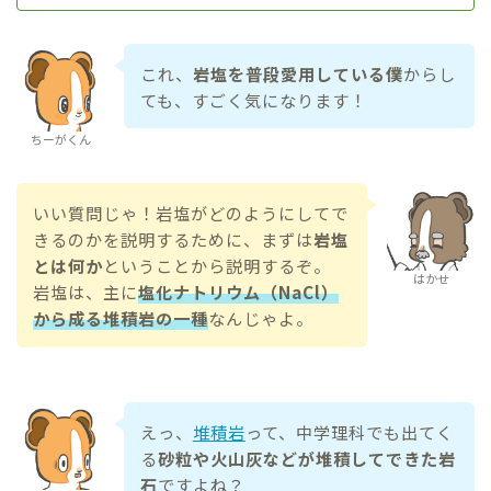
これ、
岩塩を普段愛用している僕
からし
ても、すごく気になります！
ちーがくん
いい質問じゃ！岩塩がどのようにしてで
きるのかを説明するために、まずは
岩塩
とは何か
ということから説明するぞ。
はかせ
岩塩は、主に
塩化ナトリウム（NaCl）
から成る堆積岩の一種
なんじゃよ。
えっ、
堆積岩
って、中学理科でも出てく
る
砂粒や火山灰などが堆積してできた岩
石
ですよね？