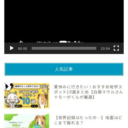
プ
レ
ー
ヤ
ー
00:00
23:54
人気記事
夏休みに行きたい！おすすめ地学ス
ポット10選まとめ【白亜マウルさん
×ちーがくんが厳選】
【世界記録はたったの…】地面はど
こまで掘れる？