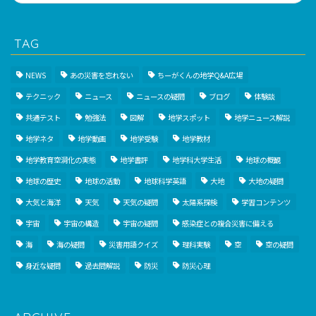
TAG
NEWS
あの災害を忘れない
ちーがくんの地学Q&A広場
テクニック
ニュース
ニュースの疑問
ブログ
体験談
共通テスト
勉強法
図解
地学スポット
地学ニュース解説
地学ネタ
地学動画
地学受験
地学教材
地学教育空洞化の実態
地学書評
地学科大学生活
地球の概観
地球の歴史
地球の活動
地球科学英語
大地
大地の疑問
大気と海洋
天気
天気の疑問
太陽系探検
学習コンテンツ
宇宙
宇宙の構造
宇宙の疑問
感染症との複合災害に備える
海
海の疑問
災害用語クイズ
理科実験
空
空の疑問
身近な疑問
過去問解説
防災
防災心理