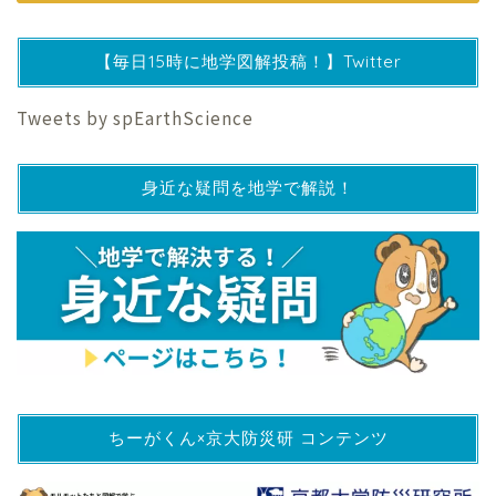
【毎日15時に地学図解投稿！】Twitter
Tweets by spEarthScience
身近な疑問を地学で解説！
ちーがくん×京大防災研 コンテンツ