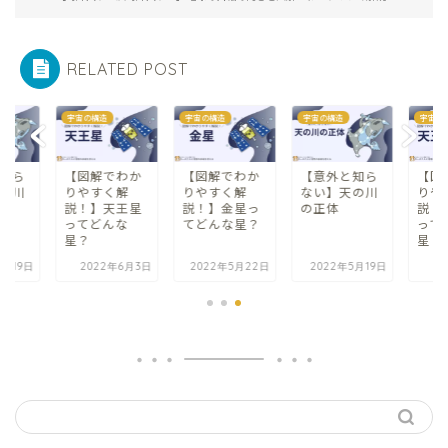
RELATED POST
宇宙の構造
宇宙の構造
宇宙の構造
宇宙の
知ら
【図解でわか
【図解でわか
【意外と知ら
【図
の川
りやすく解
りやすく解
ない】天の川
りや
説！】天王星
説！】金星っ
の正体
説！
ってどんな
てどんな星？
って
星？
星？
5月19日
2022年6月3日
2022年5月22日
2022年5月19日
2