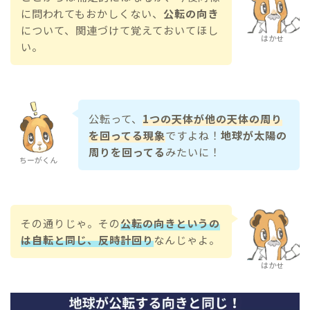
に問われてもおかしくない、
公転の向き
について、関連づけて覚えておいてほし
はかせ
い。
公転って、
1つの天体が他の天体の周り
を回ってる現象
ですよね！
地球が太陽の
周りを回ってる
みたいに！
ちーがくん
その通りじゃ。その
公転の向きというの
は自転と同じ、反時計回り
なんじゃよ。
はかせ