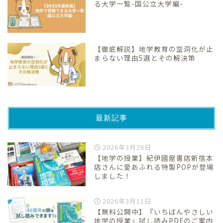
る大学一覧-国公立大学編-
【徹底解説】地学教育の空洞化が止
まらない理由5選とその解決策
最新記事
2026年3月26日
【地学の授業】紀伊國屋書店新宿本
店さんに愛あふれる特製POPが登場
しました！
2026年3月11日
【無料公開中】『いちばんやさしい
地学の授業』試し読みPDFのご案内