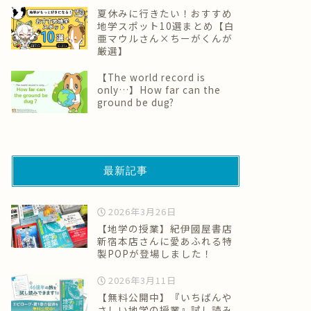
夏休みに行きたい！おすすめ
地学スポット10選まとめ【白
亜マウルさん×ちーがくんが
厳選】
【The world record is
only…】How far can the
ground be dug?
最新記事
2026年3月26日
【地学の授業】紀伊國屋書店
新宿本店さんに愛あふれる特
製POPが登場しました！
2026年3月11日
【無料公開中】『いちばんや
さしい地学の授業』試し読み