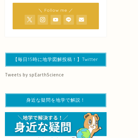
＼ Follow me ／
【毎日15時に地学図解投稿！】Twitter
Tweets by spEarthScience
身近な疑問を地学で解説！