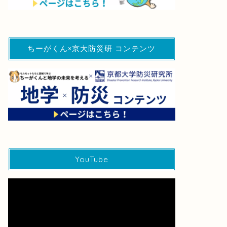
ちーがくん×京大防災研 コンテンツ
YouTube
動
画
プ
レ