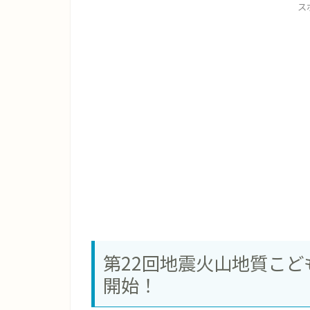
ス
第22回地震火山地質こ
開始！