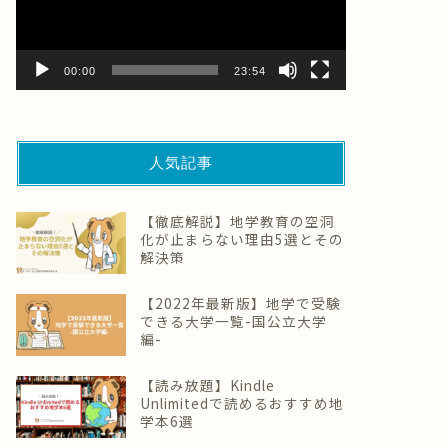
ー
ヤ
ー
00:00
23:54
人気記事
【徹底解説】地学教育の空洞
化が止まらない理由5選とその
解決策
【2022年最新版】地学で受験
できる大学一覧-国公立大学
編-
【読み放題】Kindle
Unlimitedで読めるおすすめ地
学本6選