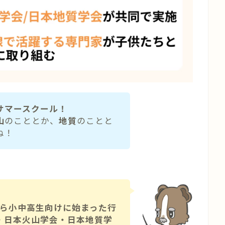
サマースクール！
山
のこととか、
地質
のことと
ね！
年から小中高生向けに始まった行
・日本火山学会・日本地質学