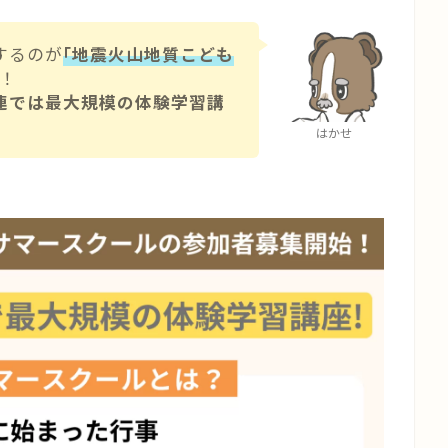
するのが
｢地震火山地質こども
！
連では最大規模の体験学習講
はかせ