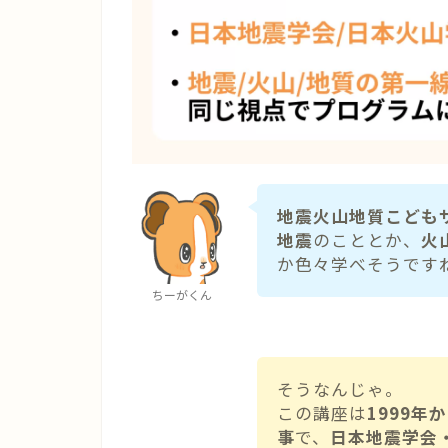
地震火山地質こども
地震
のこととか、
火
か色々学べそうです
ちーがくん
そうなんじゃ。
この講座は
1999
事
で、
日本地震学会