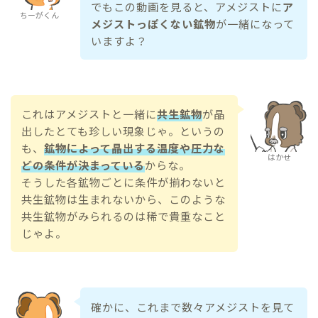
でもこの動画を見ると、アメジストに
ア
ちーがくん
メジストっぽくない鉱物
が一緒になって
いますよ？
これはアメジストと一緒に
共生鉱物
が晶
出したとても珍しい現象じゃ。というの
も、
鉱物によって晶出する温度や圧力な
はかせ
どの条件が決まっている
からな。
そうした各鉱物ごとに条件が揃わないと
共生鉱物は生まれないから、このような
共生鉱物がみられるのは稀で貴重なこと
じゃよ。
確かに、これまで数々アメジストを見て