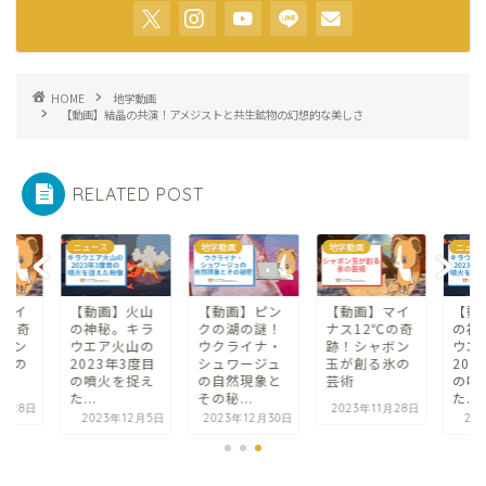
HOME
地学動画
【動画】結晶の共演！アメジストと共生鉱物の幻想的な美しさ
RELATED POST
ニュース
地学動画
地学動画
ニュー
マイ
【動画】火山
【動画】ピン
【動画】マイ
【動
℃の奇
の神秘。キラ
クの湖の謎！
ナス12℃の奇
の神
ボン
ウエア火山の
ウクライナ・
跡！シャボン
ウエ
氷の
2023年3度目
シュワージュ
玉が創る氷の
202
の噴火を捉え
の自然現象と
芸術
の噴
た...
その秘...
た...
1月28日
2023年11月28日
2023年12月5日
2023年12月30日
20