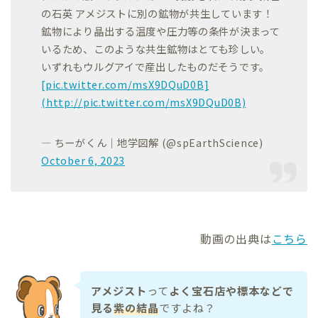
の石英 アメジストに別の鉱物が共生しています！
鉱物により晶出する温度や圧力等の条件が決まって
いるため、このような共生鉱物はとても珍しい。
いずれもウルグアイで産出したものだそうです。
[pic.twitter.com/msX9DQuD0B]
(http://pic.twitter.com/msX9DQuD0B)
— ちーがくん｜地学図解 (@spEarthScience)
October 6, 2023
動画の出典は
こちら
アメジスト
って
よく宝石店や標本などで
見る
紫の結晶
ですよね？