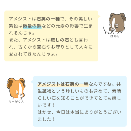
アメジストは
石英の一種
で、その美しい
紫色は
微量の鉄
などの元素の影響で生ま
れるんじゃ。
はかせ
また、アメジストは
癒しの石
とも言わ
れ、古くから宝石やお守りとして人々に
愛されてきたんじゃよ。
アメジストは石英の一種
なんですね。
共
生鉱物
という珍しいものも含めて、素晴
らしい石を知ることができてとても嬉し
ちーがくん
いです！
はかせ、今日は本当にありがとうござい
ました！