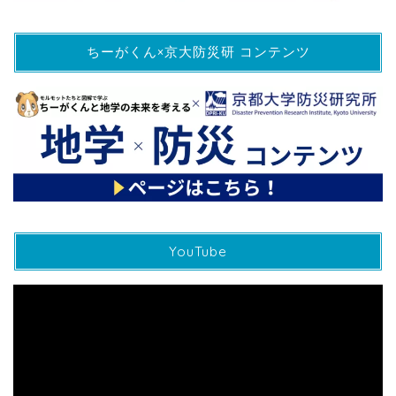
ちーがくん×京大防災研 コンテンツ
YouTube
動
画
プ
レ
ー
ヤ