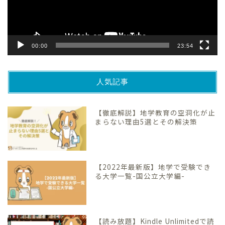
ー
00:00
23:54
人気記事
【徹底解説】地学教育の空洞化が止
まらない理由5選とその解決策
【2022年最新版】地学で受験でき
る大学一覧-国公立大学編-
【読み放題】Kindle Unlimitedで読