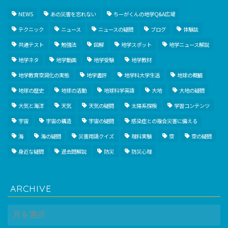
NEWS
あの災害を忘れない
ちーがくんの地学Q&A広場
テクニック
ニュース
ニュースの疑問
ブログ
体験談
共通テスト
勉強法
図解
地学スポット
地学ニュース解説
地学ネタ
地学動画
地学受験
地学教材
地学教育空洞化の実態
地学書評
地学科大学生活
地球の概観
地球の歴史
地球の活動
地球科学英語
大地
大地の疑問
大気と海洋
天気
天気の疑問
太陽系探検
学習コンテンツ
宇宙
宇宙の構造
宇宙の疑問
感染症との複合災害に備える
海
海の疑問
災害用語クイズ
理科実験
空
空の疑問
身近な疑問
過去問解説
防災
防災心理
ARCHIVE
ARCHIVE