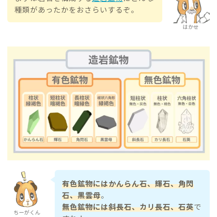
種類があったかをおさらいするぞ。
はかせ
有色鉱物にはかんらん石、輝石、角閃
石、黒雲母
。
無色鉱物には斜長石、カリ長石、石英
で
ちーがくん