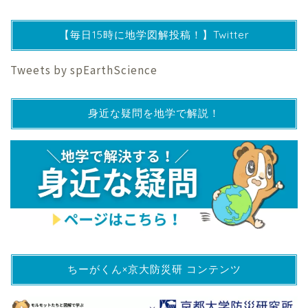
【毎日15時に地学図解投稿！】Twitter
Tweets by spEarthScience
身近な疑問を地学で解説！
ちーがくん×京大防災研 コンテンツ