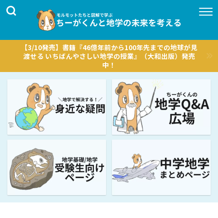
【3/10発売】書籍『46億年前から100年先までの地球が見
渡せる いちばんやさしい地学の授業』（大和出版）発売
中！