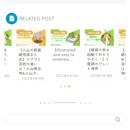
RELATED POST
地球の活動
地球の活動
地球の活動
地球
の超基
【Illustrated
【種類や例を
【火山の超基
【Il
まと
and easy to
図解でわかり
礎用語まと
and
グマと
understa...
やすく！】3
め】マグマと
und
違い
種類のプレー
溶岩の違い
山噴出
ト境界
は？火山噴出
ガ...
物&火山ガ...
2022年6月15日
2023年3月18日
2
年4月14日
2022年4月14日