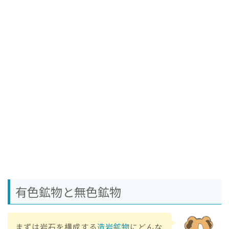
有色鉱物と無色鉱物
まずは岩石を構成する
造岩鉱物
にどんな