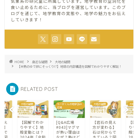
気象系の研究室に所属しています。地学教育の空洞化を
食い止めるために、当ブログを運営しています。このブ
ログを通じて、地学教育の実態や、地学の魅力をお伝え
していきます！
HOME
身近な疑問
大地の疑問
【半熟のゆで卵にそっくり!?】地球の内部構造を図解でわかりやすく解説！
RELATED POST
ちーがくんの地学Q&A
大地の疑問
大地の疑問
ちーが
広場
広場
わか
[Q&A広場
【岩石の見え
【図解でわか
[Q&
】地
#043]マグマ
方が変わる】
りやすく】地
#04
は？
が熱い理由は
石は何からで
殻変動とは？
が熱
「令和
なぜ？熱はど
きている？図
2024年「令和
なぜ