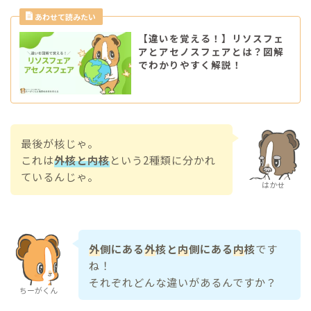
【違いを覚える！】リソスフェ
アとアセノスフェアとは？図解
でわかりやすく解説！
最後が核じゃ。
これは
外核と内核
という2種類に分かれ
ているんじゃ。
はかせ
外
側にある
外
核と
内
側にある
内
核
です
ね！
それぞれどんな違いがあるんですか？
ちーがくん