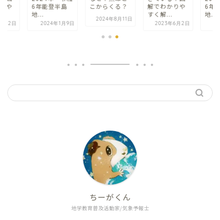
半島
こからくる？
解でわかりや
6年能登半島
こか
すく解...
地...
2024年8月11日
20
年1月9日
2023年6月2日
2024年1月9日
ちーがくん
地学教育普及活動家/気象予報士