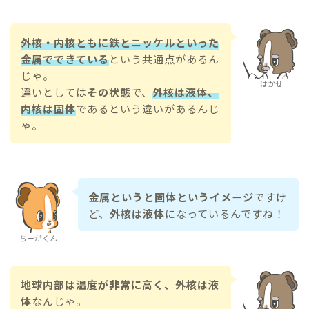
外核・内核ともに鉄とニッケルといった
金属でできている
という共通点があるん
じゃ。
はかせ
違いとしては
その状態
で、
外核は液体、
内核は固体
であるという違いがあるんじ
ゃ。
金属というと固体というイメージ
ですけ
ど、
外核は液体
になっているんですね！
ちーがくん
地球内部は温度が非常に高く、外核は液
体
なんじゃ。