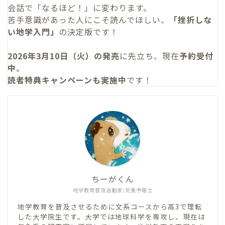
会話で「なるほど！」に変わります。
苦手意識があった人にこそ読んでほしい、
「挫折しな
い地学入門」
の決定版です！
2026年3月10日（火）の発売
に先立ち、現在
予約受付
中
。
読者特典キャンペーンも実施中
です！
ちーがくん
地学教育普及活動家/気象予報士
地学教育を普及させるために文系コースから高3で理転
した大学院生です。大学では地球科学を専攻し、現在は