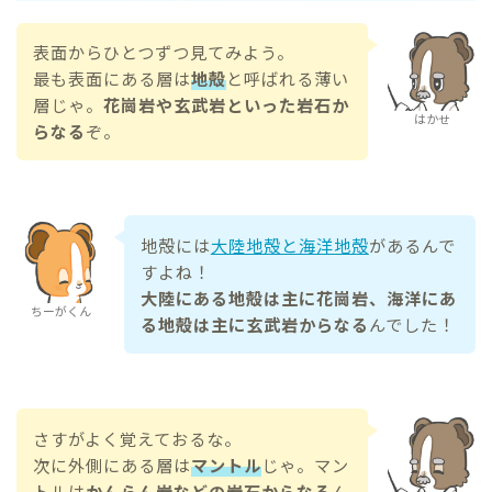
表面からひとつずつ見てみよう。
最も表面にある層は
地殻
と呼ばれる薄い
層じゃ。
花崗岩や玄武岩といった岩石か
はかせ
らなる
ぞ。
地殻には
大陸地殻と海洋地殻
があるんで
すよね！
大陸にある地殻は主に花崗岩、海洋にあ
ちーがくん
る地殻は主に玄武岩からなる
んでした！
さすがよく覚えておるな。
次に外側にある層は
マントル
じゃ。マン
トルは
かんらん岩などの岩石からなる
ん