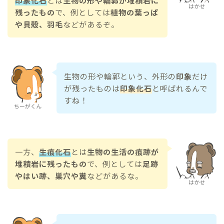
印象化石
とは
生物の形や輪郭が堆積岩に
はかせ
残ったもの
で、例としては
植物の葉っぱ
や貝殻、羽毛
などがあるぞ。
生物の形や輪郭という、外形の
印象
だけ
が残ったものは
印象化石
と呼ばれるんで
すね！
ちーがくん
一方、
生痕化石
とは
生物の生活の痕跡が
堆積岩に残ったもの
で、例としては
足跡
やはい跡、巣穴や糞
などがあるな。
はかせ