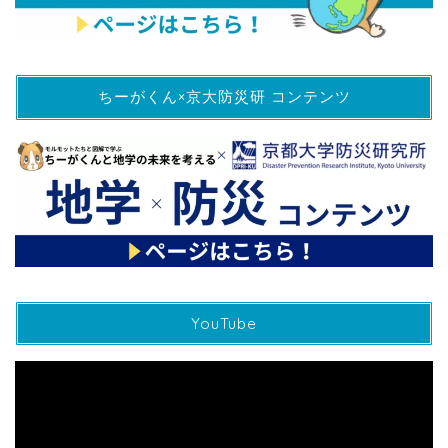
ちーがくん×京大防災研 コンテンツ
YouTube
動
画
プ
レ