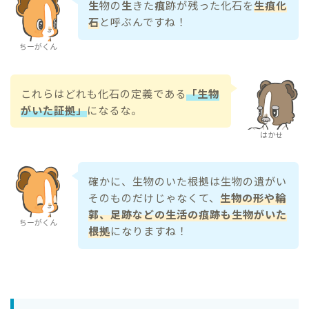
生
物の
生
きた
痕
跡が残った化石を
生痕化
石
と呼ぶんですね！
ちーがくん
これらはどれも化石の定義である
「生物
がいた証拠」
になるな。
はかせ
確かに、生物のいた根拠は生物の遺がい
そのものだけじゃなくて、
生物の形や輪
郭、足跡などの生活の痕跡も生物がいた
ちーがくん
根拠
になりますね！