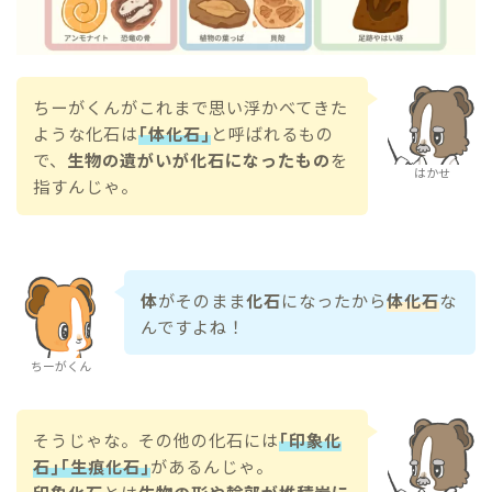
ちーがくんがこれまで思い浮かべてきた
ような化石は
｢体化石｣
と呼ばれるもの
で、
生物の遺がいが化石になったもの
を
はかせ
指すんじゃ。
体
がそのまま
化石
になったから
体化石
な
んですよね！
ちーがくん
そうじゃな。その他の化石には
｢印象化
石｣｢生痕化石｣
があるんじゃ。