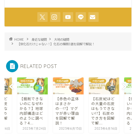
HOME
身近な疑問
大地の疑問
【体化石だけじゃない！】化石の種類3選を図解で解説！
RELATED POST
大地の疑問
大地の疑問
地球の外観
大地の
きな
【赤色の正体
【石炭紀ほど
【掘削できな
【赤
ぜわ
はまさか
の大量の石炭
いのになぜわ
はま
地球
の…!?】マグ
はもうできな
かる？】地球
の…
はど
マが赤い理由
い!?】石炭の
内部構造はど
マが
調べ
を図解で解
でき方を図解
のように調べ
を図
説！
で解...
る？4...
説！
7月24日
2023年6月15日
2023年6月16日
2023年7月24日
20