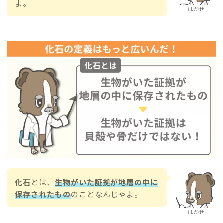
よ。
はかせ
化石
とは、
生物がいた証拠が地層の中に
保存されたもの
のことなんじゃよ。
はかせ