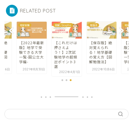
RELATED POST
地学受験
図解 / Graphic
勉強法
地学受
】絶
【2022年最新
【これだけは
【保存版】絶
【2
れ
版】地学で受
押さえよ
対覚えられ
版】
基礎
験できる大学
う！】2次試
る！地学基礎
験で
【図
一覧-国公立大
験地学の超頻
の覚え方【図
一覧
】
学編-
出ポイント3
解勉強法】
学編
選
10月6日
2021年8月30日
2022年10月6日
20
2022年4月1日