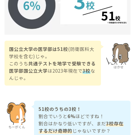
国公立大学の医学部は51校
(防衛医科大
学校を含む)じゃ。
このうち
共通テストを地学で受験できる
はかせ
医学部国公立大学
は2023年現在で
3校
な
んじゃ。
51校のうちの3校！
割合でいうと
6%
ほどですね！
割合はかなり低いですが、まだ
3校存在
ちーがくん
するだけ奇跡的
じゃないですか？