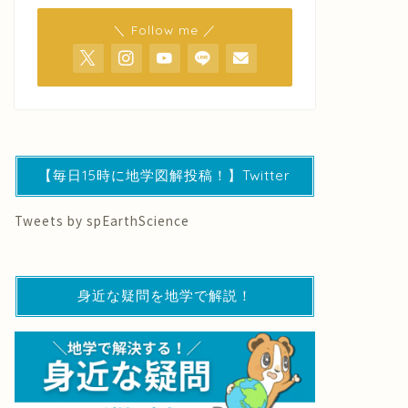
＼ Follow me ／
【毎日15時に地学図解投稿！】Twitter
Tweets by spEarthScience
身近な疑問を地学で解説！