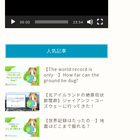
ー
ヤ
ー
00:00
23:54
人気記事
【The world record is
only…】How far can the
ground be dug?
【北アイルランドの絶景柱状
節理群】ジャイアンツ・コー
ズウェーに行ってきた！
【世界記録はたったの…】地
面はどこまで掘れる？