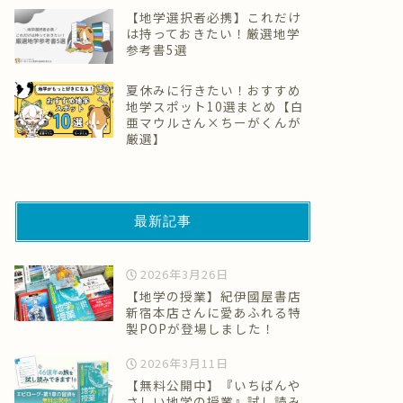
【地学選択者必携】これだけ
は持っておきたい！厳選地学
参考書5選
夏休みに行きたい！おすすめ
地学スポット10選まとめ【白
亜マウルさん×ちーがくんが
厳選】
最新記事
2026年3月26日
【地学の授業】紀伊國屋書店
新宿本店さんに愛あふれる特
製POPが登場しました！
2026年3月11日
【無料公開中】『いちばんや
さしい地学の授業』試し読み