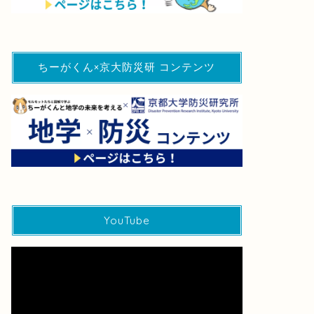
ちーがくん×京大防災研 コンテンツ
YouTube
動
画
プ
レ