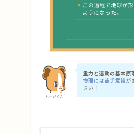
この過程で地球が形
ようになった。
重力と運動の基本原
物理には苦手意識
が
さい！
ちーがくん