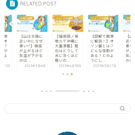
RELATED POST
問
大地の疑問
ニュースの疑問
ニュースの疑問
大地の
簡単
【山は太陽に
【福徳岡ノ場
【図解で簡単
【山
】オ
近いのになぜ
噴火で沖縄に
に解説！】オ
近い
は？
寒い!?】標高
大量漂着】軽
ゾン層とは？
寒い
割が
が上がるほど
石はどうして
どんな役割が
が上
のよ
気温が下がる
水に浮くほど
ある？どのよ
気温
のは...
軽いの...
うにし...
のは.
5月27日
2023年5月6日
2023年6月18日
2023年5月27日
2