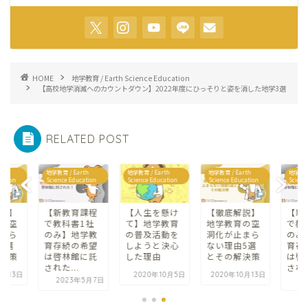
HOME
地学教育 / Earth Science Education
【高校地学消滅へのカウントダウン】2022年度にひっそりと姿を消した地学3選
RELATED POST
rth
地学教育 / Earth
地学教育 / Earth
地学教育 / Earth
地学教育 
cation
Science Education
Science Education
Science Education
Scienc
説】
【新教育課程
【人生を懸け
【徹底解説】
【新
の空
で教科書1社
て】地学教育
地学教育の空
で教
まら
のみ】地学教
の普及活動を
洞化が止まら
のみ
5選
育存続の希望
しようと決心
ない理由5選
育存
決策
は啓林館に託
した理由
とその解決策
は啓
された...
された
0月13日
2020年10月5日
2020年10月13日
2023年5月7日
2