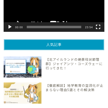
ヤ
ー
00:00
23:54
人気記事
【北アイルランドの絶景柱状節理
群】ジャイアンツ・コーズウェーに
行ってきた！
【徹底解説】地学教育の空洞化が止
まらない理由5選とその解決策