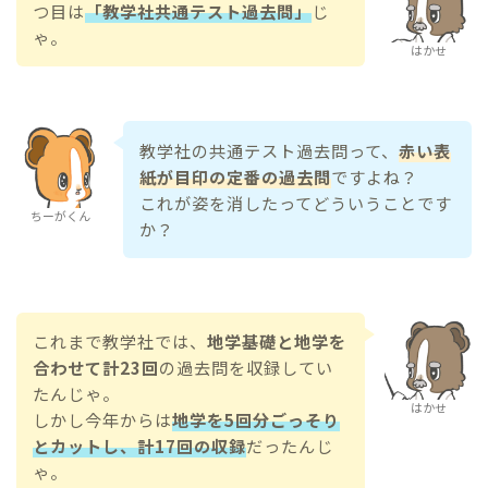
つ目は
「教学社共通テスト過去問」
じ
ゃ。
はかせ
教学社の共通テスト過去問って、
赤い表
紙が目印の定番の過去問
ですよね？
これが姿を消したってどういうことです
ちーがくん
か？
これまで教学社では、
地学基礎と地学を
合わせて計23回
の過去問を収録してい
たんじゃ。
はかせ
しかし今年からは
地学を5回分ごっそり
とカットし、計17回の収録
だったんじ
ゃ。