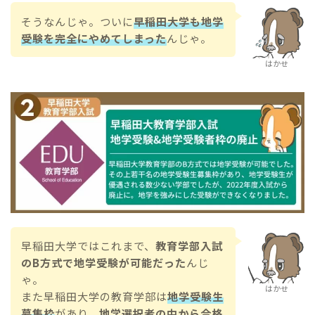
そうなんじゃ。ついに
早稲田大学も地学
受験を完全にやめてしまった
んじゃ。
はかせ
早稲田大学ではこれまで、
教育学部入試
のB方式で地学受験が可能だった
んじ
ゃ。
はかせ
また早稲田大学の教育学部は
地学受験生
募集枠
があり、
地学選択者の中から合格