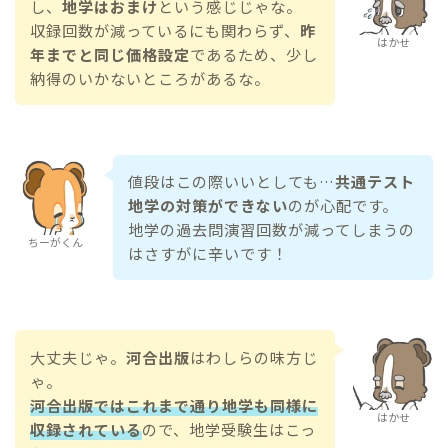
し、
地学はおまけ
という感じじゃな。
収録回数が減っているにも関わらず、
昨
はかせ
年までと同じ価格設定
であるため、少し
納得のいかないところがあるな。
値段はこの際いいとしても…
共通テスト
地学の対策ができない
のが心配です。
地学の過去問演習回数が減ってしまうの
ちーがくん
はさすがに辛いです！
大丈夫じゃ。
河合出版
はわしらの味方じ
ゃ。
河合出版ではこれまで通り地学も同様に
はかせ
収録されている
ので、地学受験生はこっ