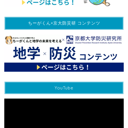
ちーがくん×京大防災研 コンテンツ
YouTube
動
画
プ
レ
ー