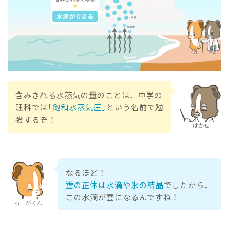
含みきれる水蒸気の量のことは、中学の
理科では
｢飽和水蒸気圧｣
という名前で勉
強するぞ！
はかせ
なるほど！
雲の正体は水滴や氷の結晶
でしたから、
この水滴が雲になるんですね！
ちーがくん