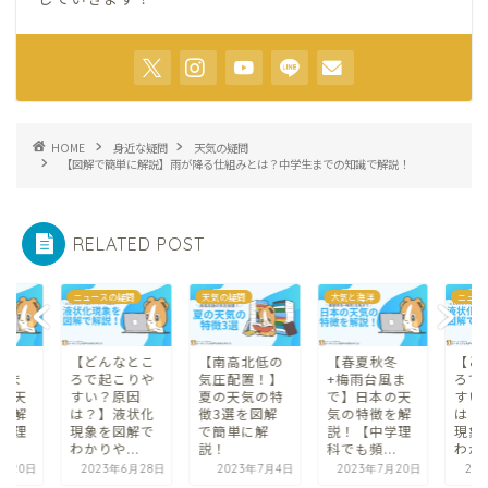
HOME
身近な疑問
天気の疑問
【図解で簡単に解説】雨が降る仕組みとは？中学生までの知識で解説！
RELATED POST
ニュースの疑問
天気の疑問
大気と海洋
ニュー
冬
【どんなとこ
【南高北低の
【春夏秋冬
【ど
風ま
ろで起こりや
気圧配置！】
+梅雨台風ま
ろで
の天
すい？原因
夏の天気の特
で】日本の天
すい
を解
は？】液状化
徴3選を図解
気の特徴を解
は？
学理
現象を図解で
で簡単に解
説！【中学理
現象
..
わかりや...
説！
科でも頻...
わかり
7月20日
2023年6月28日
2023年7月4日
2023年7月20日
20