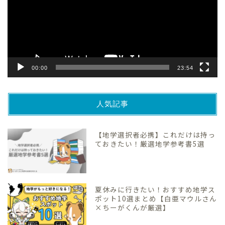
ー
ヤ
ー
00:00
23:54
人気記事
【地学選択者必携】これだけは持っ
ておきたい！厳選地学参考書5選
夏休みに行きたい！おすすめ地学ス
ポット10選まとめ【白亜マウルさん
×ちーがくんが厳選】