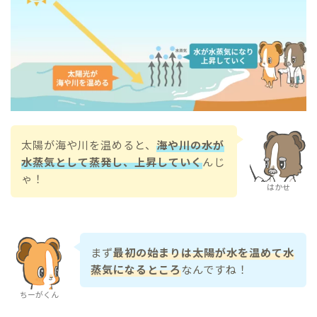
太陽が海や川を温めると、
海や川の水が
水蒸気として蒸発し、上昇していく
んじ
ゃ！
はかせ
まず
最初の始まりは太陽が水を温めて水
蒸気になるところ
なんですね！
ちーがくん