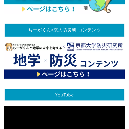
ちーがくん×京大防災研 コンテンツ
YouTube
動
画
プ
レ